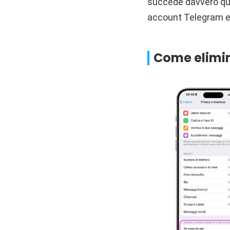
succede davvero qua
account Telegram e 
Come elimin