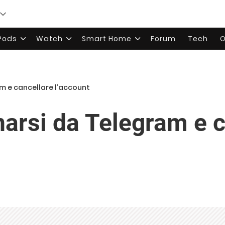
rPods
Watch
Smart Home
Forum
Tech
O
m e cancellare l’account
arsi da Telegram e c