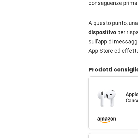
conseguenze prima d
A questo punto, una 
dispositivo
per risp
sull’app di messagg
App Store
ed effett
Prodotti consigli
Apple
Cance