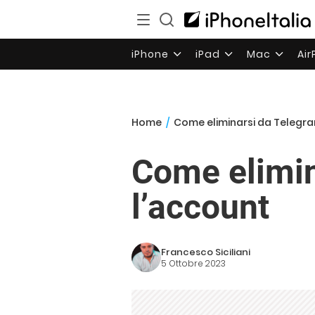
iPhone
iPad
Mac
Ai
Home
/
Come eliminarsi da Telegra
Come elimin
l’account
Francesco Siciliani
5 Ottobre 2023