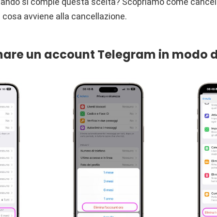
ndo si compie questa scelta? Scopriamo come cancellar
cosa avviene alla cancellazione.
are un account Telegram in modo de