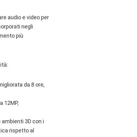
zare audio e video per
corporati negli
imento più
ità:
igliorata da 8 ore,
da 12MP,
 ambienti 3D con i
ica rispetto al