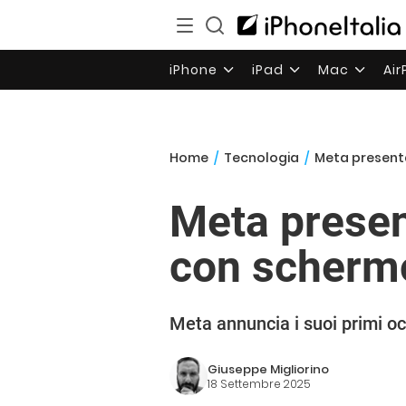
iPhone
iPad
Mac
Ai
Home
/
Tecnologia
/
Meta presenta
Meta presen
con schermo
Meta annuncia i suoi primi oc
Giuseppe Migliorino
18 Settembre 2025