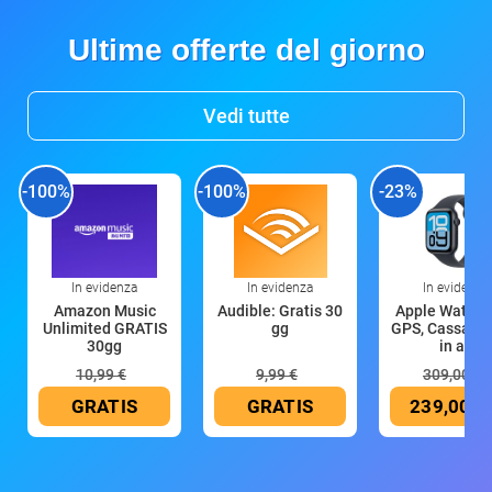
Ultime offerte del giorno
Vedi tutte
-100%
-100%
-23%
In evidenza
In evidenza
In evidenza
Amazon Music
Audible: Gratis 30
Apple Watch 
Unlimited GRATIS
gg
GPS, Cassa 4
30gg
in all
10,99 €
9,99 €
309,00 €
GRATIS
GRATIS
239,00 €