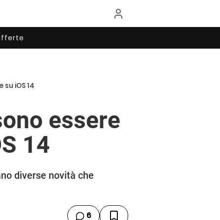
fferte
 su iOS 14
sono essere
OS 14
no diverse novità che
6