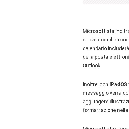
Microsoft sta inoltr
nuove complicazioni
calendario includerà
della posta elettron
Outlook.
Inoltre, con
iPadOS 
messaggio verrà con
aggiungere illustraz
formattazione nelle
Microsoft sfrutterà