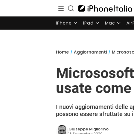
iPhone
iPad
Mac
Ai
Home
/
Aggiornamenti
/
Micrososo
Micrososoft
usate come 
I nuovi aggiornamenti delle 
possono essere sfruttate su 
Giuseppe Migliorino
16 Settembre 2020