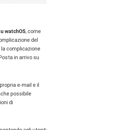
 su watchOS
, come
complicazione del
e la complicazione
Posta in arrivo su
ropria e-mail e il
che possibile
oni di
sentendo agli utenti