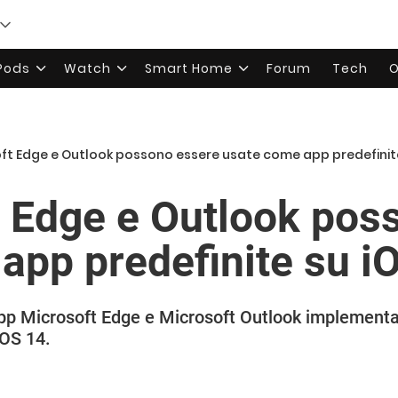
rPods
Watch
Smart Home
Forum
Tech
O
ft Edge e Outlook possono essere usate come app predefinite
 Edge e Outlook pos
app predefinite su i
app Microsoft Edge e Microsoft Outlook implementa
iOS 14.