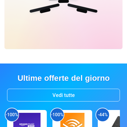
Ultime offerte del giorno
Vedi tutte
-100%
-100%
-44%