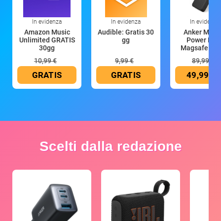
In evidenza
In evidenza
In evidenza
Amazon Music
Audible: Gratis 30
Anker Mag
Unlimited GRATIS
gg
Power Ban
30gg
Magsafe 10
mAh
10,99 €
9,99 €
89,99 €
GRATIS
GRATIS
49,99 €
Scelti dalla redazione