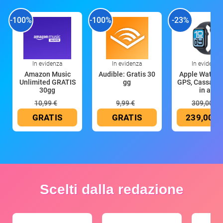
-100%
-100%
-23%
In evidenza
In evidenza
In evidenza
Amazon Music
Audible: Gratis 30
Apple Watch 
Unlimited GRATIS
gg
GPS, Cassa 4
30gg
in all
10,99 €
9,99 €
309,00 €
GRATIS
GRATIS
239,00 €
Scelti dalla redazione