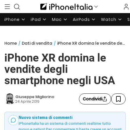
iPhone
iPad
Mac
AirPods
Watch
Home
/
Dati di vendita
/
iPhone XR domina le vendite degli smartphone negli USA
iPhone XR domina le
vendite degli
smartphone negli USA
Giuseppe Migliorino
Condividi
24 Aprile 2019
Nuovo sistema di commenti
iPhoneItalia ha un sistema di commenti realtime tutto
nuovo e nativo! Per commentare ti basta creare un account