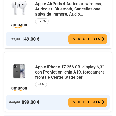
Apple AirPods 4 Auricolari wireless,
Auricolari Bluetooth, Cancellazione
attiva del rumore, Audio...
−25%
149,00 €
199,00
VEDI OFFERTA
Apple iPhone 17 256 GB: display 6,3"
con ProMotion, chip A19, fotocamera
frontale Center Stage per...
−8%
899,00 €
979,00
VEDI OFFERTA