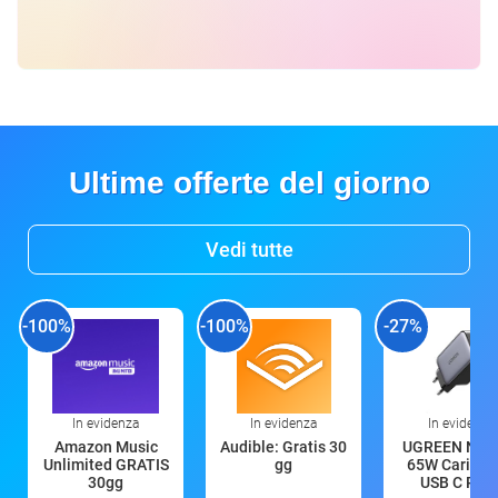
Ultime offerte del giorno
Vedi tutte
-100%
-100%
-27%
In evidenza
In evidenza
In evidenza
Amazon Music
Audible: Gratis 30
UGREEN Nex
Unlimited GRATIS
gg
65W Caricat
30gg
USB C Rica