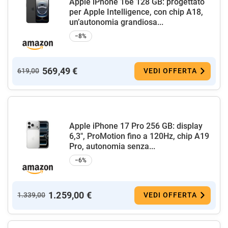
Apple iPhone 16e 128 GB: progettato
per Apple Intelligence, con chip A18,
un’autonomia grandiosa...
−8%
569,49 €
619,00
VEDI OFFERTA
Apple iPhone 17 Pro 256 GB: display
6,3", ProMotion fino a 120Hz, chip A19
Pro, autonomia senza...
−6%
1.259,00 €
1.339,00
VEDI OFFERTA