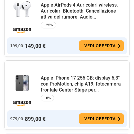
Apple AirPods 4 Auricolari wireless,
Auricolari Bluetooth, Cancellazione
attiva del rumore, Audio...
−25%
149,00 €
199,00
VEDI OFFERTA
Apple iPhone 17 256 GB: display 6,3"
con ProMotion, chip A19, fotocamera
frontale Center Stage per...
−8%
899,00 €
979,00
VEDI OFFERTA