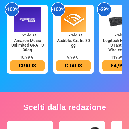
-100%
-100%
-29%
In evidenza
In evidenza
In evidenza
Amazon Music
Audible: Gratis 30
Logitech MX 
Unlimited GRATIS
gg
S Tastiera
30gg
Wireless (G
10,99 €
9,99 €
119,99 €
GRATIS
GRATIS
84,99 €
Scelti dalla redazione