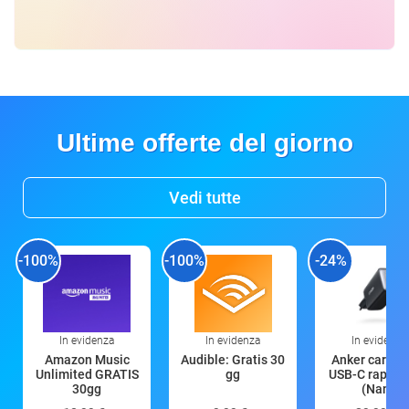
Ultime offerte del giorno
Vedi tutte
-100%
-100%
-24%
In evidenza
In evidenza
In evidenza
Amazon Music
Audible: Gratis 30
Anker caricat
Unlimited GRATIS
gg
USB-C rapido
30gg
(Nano