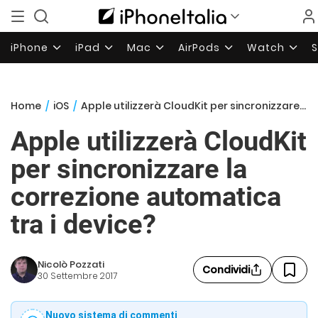
iPhone
iPad
Mac
AirPods
Watch
Home
/
iOS
/
Apple utilizzerà CloudKit per sincronizzare la correzione automatica tra i device?
Apple utilizzerà CloudKit
per sincronizzare la
correzione automatica
tra i device?
Nicolò Pozzati
Condividi
30 Settembre 2017
Nuovo sistema di commenti