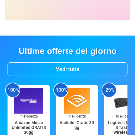
Ultime offerte del giorno
Vedi tutte
-100%
-100%
-29%
In evidenza
In evidenza
In evidenza
Amazon Music
Audible: Gratis 30
Logitech MX 
Unlimited GRATIS
gg
S Tastiera
30gg
Wireless (G