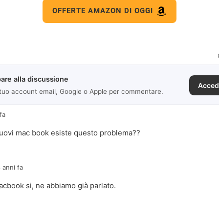
OFFERTE AMAZON DI OGGI
are alla discussione
Acced
 tuo account email, Google o Apple per commentare.
fa
 nuovi mac book esiste questo problema??
 anni fa
macbook si, ne abbiamo già parlato.