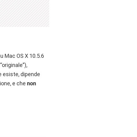
 su Mac OS X 10.5.6
riginale”),
e esiste, dipende
zione, e che
non