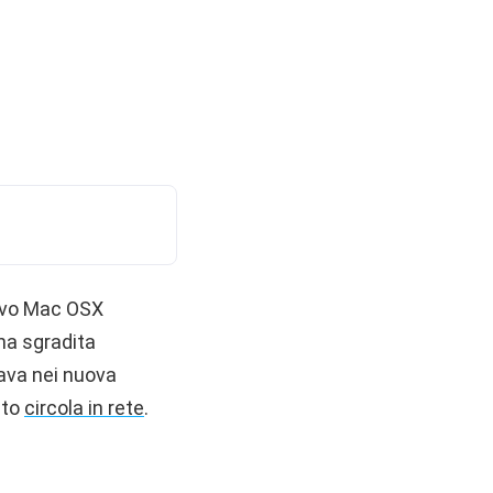
tivo Mac OSX
na sgradita
rava nei nuova
sto
circola in rete
.