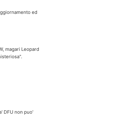
 l'aggiornamento ed
HW, magari Leopard
isteriosa".
ta' DFU non puo'