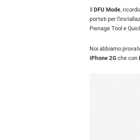
Il
DFU Mode
, ricord
portati per l’install
Pwnage Tool e Qui
Noi abbiamo provato
iPhone 2G
che con