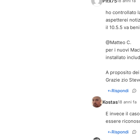
Pitx75
18 anni fa
ho controllato l
aspetterei notiz
il 10.5.5 va ben
@Matteo C.
per i nuovi Mac
installato inclu
A proposito dei 
Grazie zio Stev
Rispondi
Kostas
18 anni fa
E invece il caso
essere riconosc
Rispondi