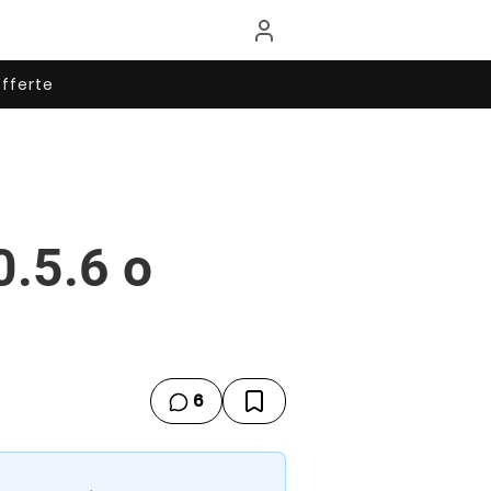
fferte
.5.6 o
6