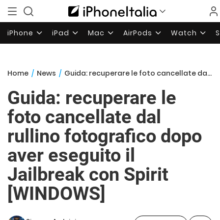
iPhone
iPad
Mac
AirPods
Watch
Home
/
News
/
Guida: recuperare le foto cancellate dal rullino fotografico dopo aver eseguito il Jailbreak con Spirit [WINDOWS]
Guida: recuperare le
foto cancellate dal
rullino fotografico dopo
aver eseguito il
Jailbreak con Spirit
[WINDOWS]