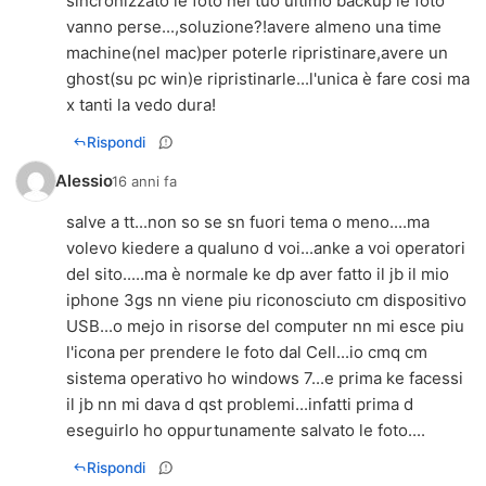
sincronizzato le foto nel tuo ultimo backup le foto
vanno perse...,soluzione?!avere almeno una time
machine(nel mac)per poterle ripristinare,avere un
ghost(su pc win)e ripristinarle...l'unica è fare cosi ma
x tanti la vedo dura!
Rispondi
Alessio
16 anni fa
salve a tt...non so se sn fuori tema o meno....ma
volevo kiedere a qualuno d voi...anke a voi operatori
del sito.....ma è normale ke dp aver fatto il jb il mio
iphone 3gs nn viene piu riconosciuto cm dispositivo
USB...o mejo in risorse del computer nn mi esce piu
l'icona per prendere le foto dal Cell...io cmq cm
sistema operativo ho windows 7...e prima ke facessi
il jb nn mi dava d qst problemi...infatti prima d
eseguirlo ho oppurtunamente salvato le foto....
Rispondi