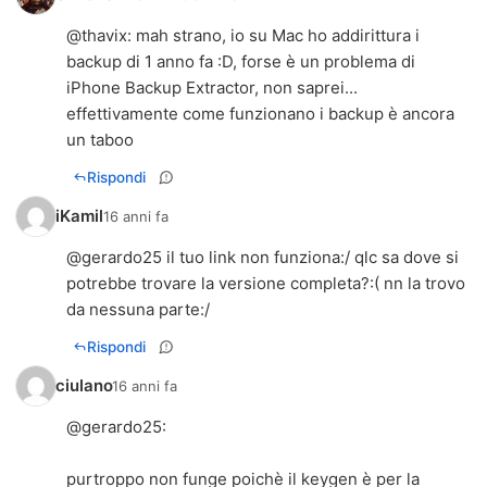
@
thavix
: mah strano, io su Mac ho addirittura i
backup di 1 anno fa :D, forse è un problema di
iPhone Backup Extractor, non saprei...
effettivamente come funzionano i backup è ancora
un taboo
Rispondi
iKamil
16 anni fa
@gerardo25 il tuo link non funziona:/ qlc sa dove si
potrebbe trovare la versione completa?:( nn la trovo
da nessuna parte:/
Rispondi
ciulano
16 anni fa
@
gerardo25
:
purtroppo non funge poichè il keygen è per la