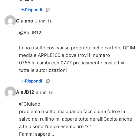
Rispondi
Ciulano
16 anni fa
@
AleJB12
:
Io ho risolto così vai su proprietà nelle cartelle DCIM
media e APPLE100 e dove trovi il numero
0755 lo cambi con 0777 praticamente così attivi
tutte le autorizzazioni
Rispondi
AleJB12
16 anni fa
@Ciulano:
problema risolto, ma quando faccio una foto e la
salvo nel rullino mi appare tutta nera!!!Capita anche
a te o sono l'unico esemplare???
Fammi sapere...