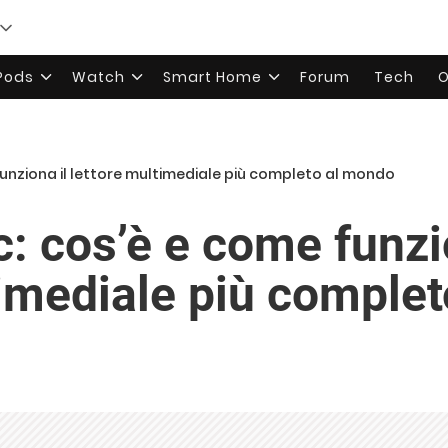
rPods
Watch
Smart Home
Forum
Tech
O
funziona il lettore multimediale più completo al mondo
: cos’è e come funzi
timediale più comple