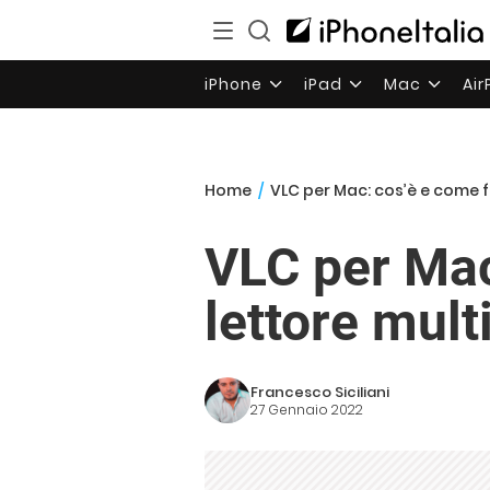
iPhone
iPad
Mac
Ai
Home
/
VLC per Mac: cos’è e come 
VLC per Mac
lettore mul
Francesco Siciliani
27 Gennaio 2022