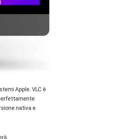
istemi Apple. VLC è
 perfettamente
ersione nativa e
.
erà