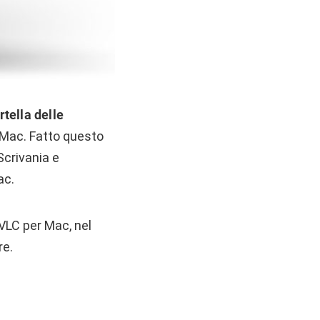
rtella delle
 Mac. Fatto questo
Scrivania e
ac.
VLC per Mac, nel
re.