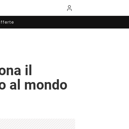
fferte
ona il
to al mondo