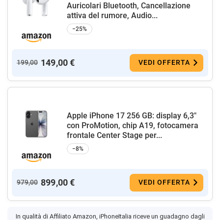
Auricolari Bluetooth, Cancellazione
attiva del rumore, Audio...
−25%
149,00 €
199,00
VEDI OFFERTA
Apple iPhone 17 256 GB: display 6,3"
con ProMotion, chip A19, fotocamera
frontale Center Stage per...
−8%
899,00 €
979,00
VEDI OFFERTA
In qualità di Affiliato Amazon, iPhoneItalia riceve un guadagno dagli