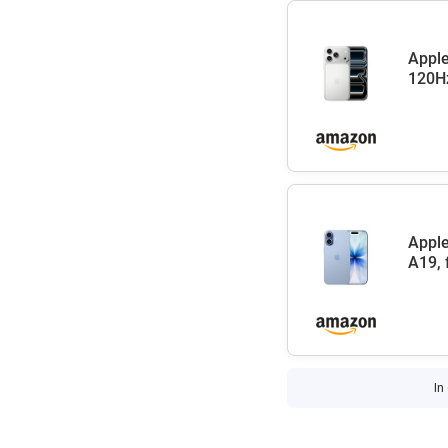
Apple
120Hz
Apple
A19, 
In