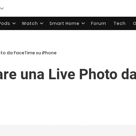
rPods
Watch
Smart Home
Forum
Tech
O
oto da FaceTime su iPhone
re una Live Photo d