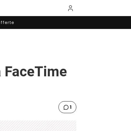
fferte
a FaceTime
1