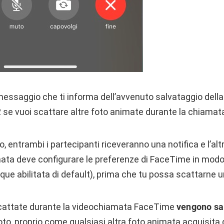
essaggio che ti informa dell’avvenuto salvataggio della
 2 se vuoi scattare altre foto animate durante la chiamat
o, entrambi i partecipanti riceveranno una notifica e l’al
ata deve configurare le preferenze di FaceTime in modo d
ue abilitata di default), prima che tu possa scattarne u
scattate durante la videochiamata FaceTime
vengono sal
 Foto, proprio come qualsiasi altra foto animata acquisita