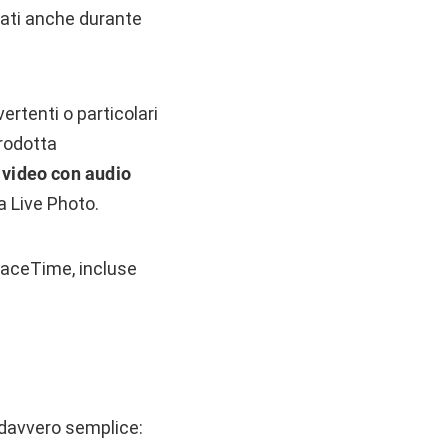
zati anche durante
rtenti o particolari
rodotta
 video
con audio
a Live Photo.
 FaceTime, incluse
davvero semplice: