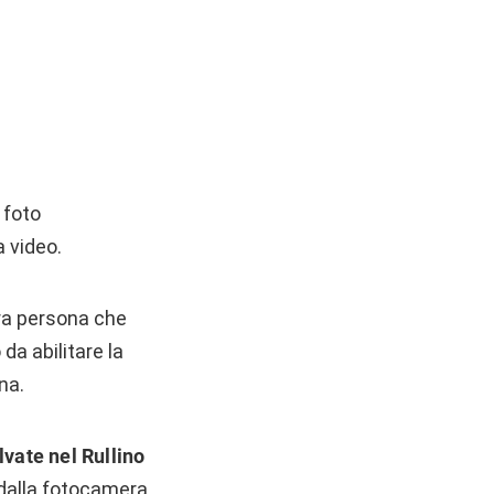
 foto
a video.
tra persona che
a abilitare la
na.
vate nel Rullino
 dalla fotocamera.