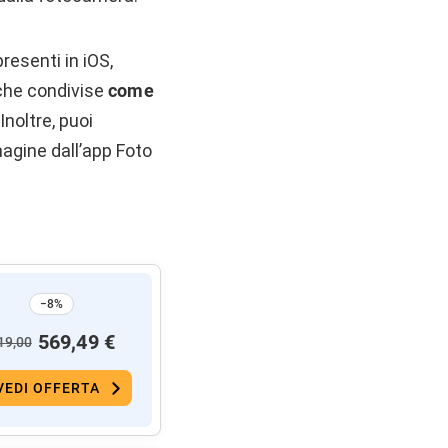
resenti in iOS,
nche condivise
come
Inoltre, puoi
agine dall’app Foto
−8%
569,49 €
19,00
VEDI OFFERTA