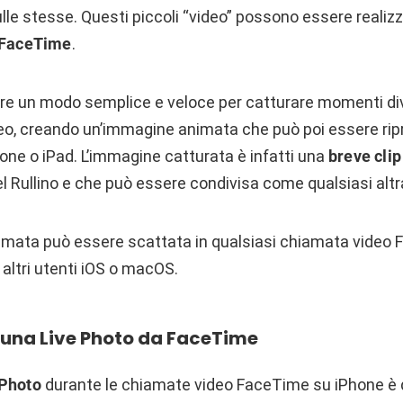
le stesse. Questi piccoli “video” possono essere realiz
FaceTime
.
re un modo semplice e veloce per catturare momenti dive
eo, creando un’immagine animata che può poi essere rip
one o iPad. L’immagine catturata è infatti una
breve clip
l Rullino e che può essere condivisa come qualsiasi altr
 animata può essere scattata in qualsiasi chiamata video
 altri utenti iOS o macOS.
una Live Photo da FaceTime
 Photo
durante le chiamate video FaceTime su iPhone è 