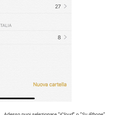
Adesso puoi selezionare “
iCloud
” o “
Su iPhone
“.