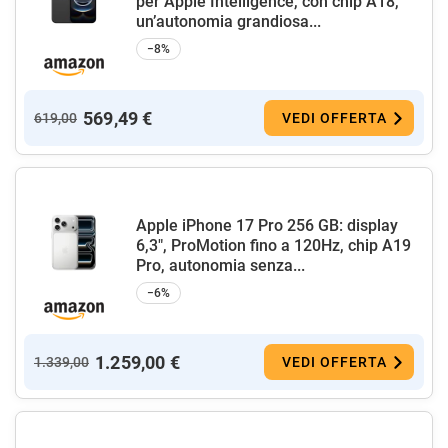
per Apple Intelligence, con chip A18,
un’autonomia grandiosa...
−8%
569,49 €
619,00
VEDI OFFERTA
Apple iPhone 17 Pro 256 GB: display
6,3", ProMotion fino a 120Hz, chip A19
Pro, autonomia senza...
−6%
1.259,00 €
1.339,00
VEDI OFFERTA