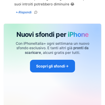
suoi introiti potrebbero diminuire 😂
Rispondi
Nuovi sfondi per
iPhone
Con iPhoneItalia+ ogni settimana un nuovo
sfondo esclusivo. E tanti altri già
pronti da
, alcuni gratis per tutti.
scaricare
Scopri gli sfondi