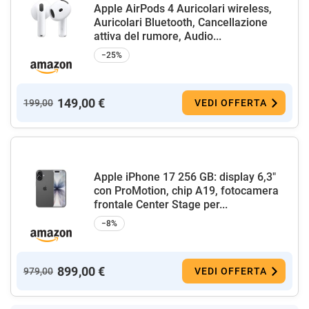
Apple AirPods 4 Auricolari wireless,
Auricolari Bluetooth, Cancellazione
attiva del rumore, Audio...
−25%
149,00 €
199,00
VEDI OFFERTA
Apple iPhone 17 256 GB: display 6,3"
con ProMotion, chip A19, fotocamera
frontale Center Stage per...
−8%
899,00 €
979,00
VEDI OFFERTA