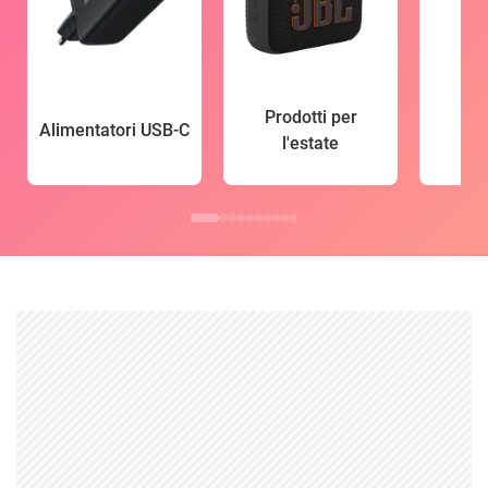
Prodotti per
Alimentatori USB-C
l'estate