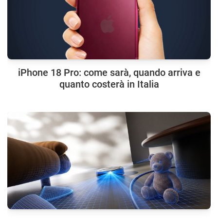
iPhone 18 Pro: come sarà, quando arriva e
quanto costerà in Italia