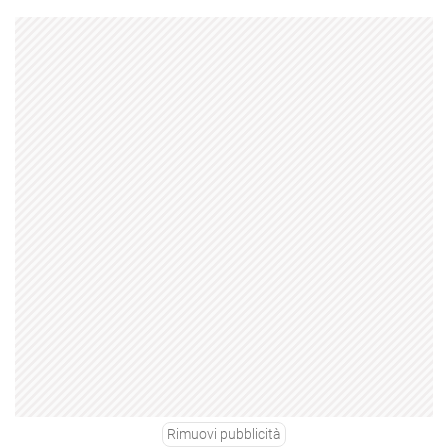
Rimuovi pubblicità