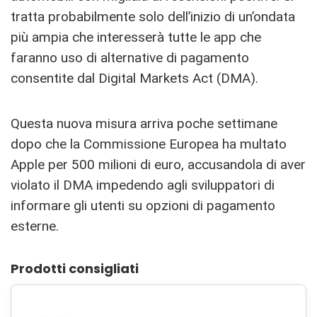
tratta probabilmente solo dell’inizio di un’ondata
più ampia che interesserà tutte le app che
faranno uso di alternative di pagamento
consentite dal Digital Markets Act (DMA).
Questa nuova misura arriva poche settimane
dopo che la Commissione Europea ha multato
Apple per 500 milioni di euro, accusandola di aver
violato il DMA impedendo agli sviluppatori di
informare gli utenti su opzioni di pagamento
esterne.
Prodotti consigliati