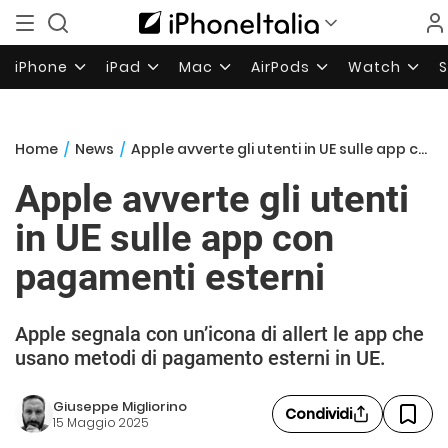
iPhone
iPad
Mac
AirPods
Watch
Home
/
News
/
Apple avverte gli utenti in UE sulle app con pagamenti esterni
Apple avverte gli utenti
in UE sulle app con
pagamenti esterni
Apple segnala con un’icona di allert le app che
usano metodi di pagamento esterni in UE.
Giuseppe Migliorino
Condividi
15 Maggio 2025