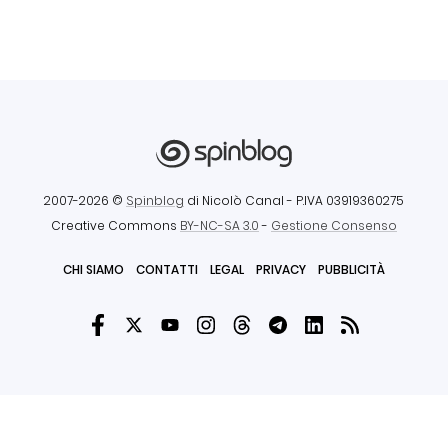
2007-2026 ©
Spinblog
di Nicolò Canal
- P.IVA 03919360275
Creative Commons
BY-NC-SA 3.0
-
Gestione Consenso
CHI SIAMO
CONTATTI
LEGAL
PRIVACY
PUBBLICITÀ