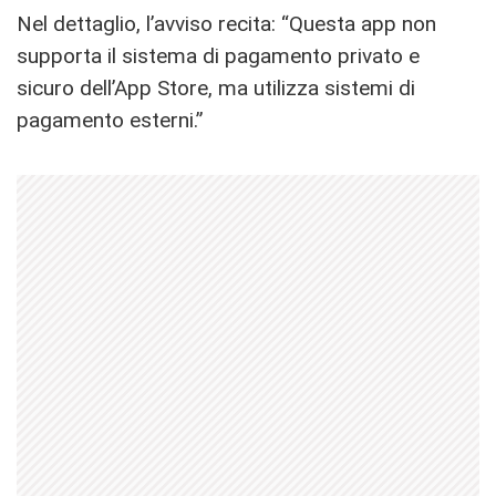
Nel dettaglio, l’avviso recita: “Questa app non
supporta il sistema di pagamento privato e
sicuro dell’App Store, ma utilizza sistemi di
pagamento esterni.”