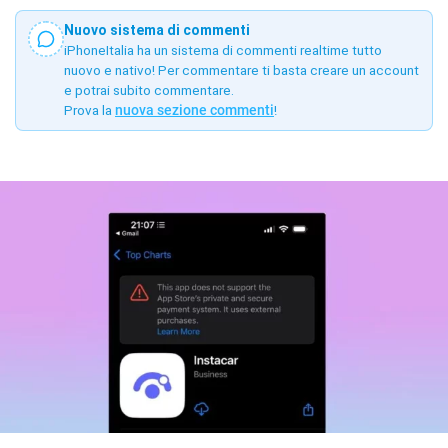
Nuovo sistema di commenti
iPhoneItalia ha un sistema di commenti realtime tutto
nuovo e nativo! Per commentare ti basta creare un account
e potrai subito commentare.
Prova la
nuova sezione commenti
!