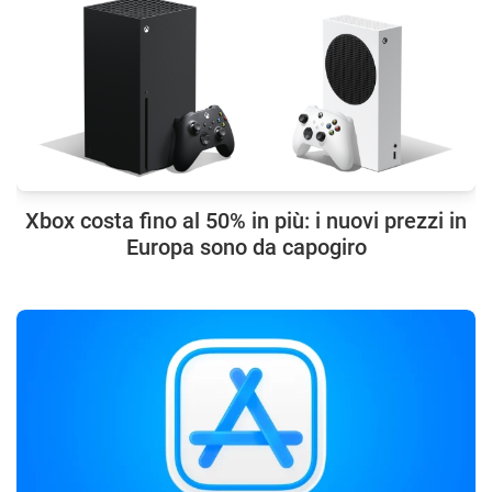
Xbox costa fino al 50% in più: i nuovi prezzi in
Europa sono da capogiro