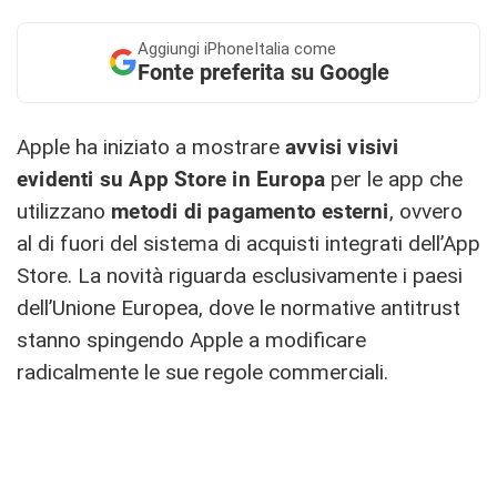
Aggiungi
iPhoneItalia come
Fonte preferita su Google
Apple ha iniziato a mostrare
avvisi visivi
evidenti su App Store in Europa
per le app che
utilizzano
metodi di pagamento esterni
, ovvero
al di fuori del sistema di acquisti integrati dell’App
Store. La novità riguarda esclusivamente i paesi
dell’Unione Europea, dove le normative antitrust
stanno spingendo Apple a modificare
radicalmente le sue regole commerciali.