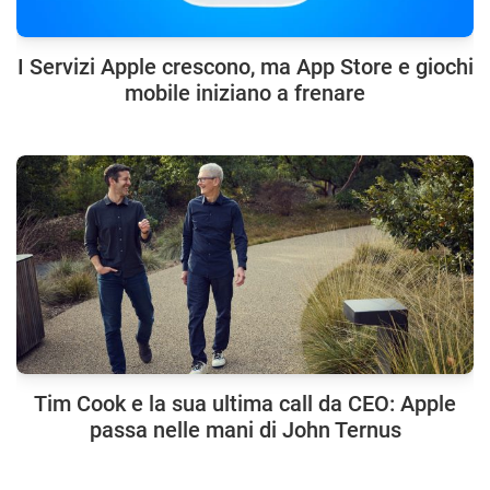
I Servizi Apple crescono, ma App Store e giochi
mobile iniziano a frenare
Tim Cook e la sua ultima call da CEO: Apple
passa nelle mani di John Ternus