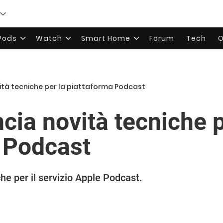
rPods
Watch
Smart Home
Forum
Tech
O
ità tecniche per la piattaforma Podcast
cia novità tecniche p
 Podcast
che per il servizio Apple Podcast.