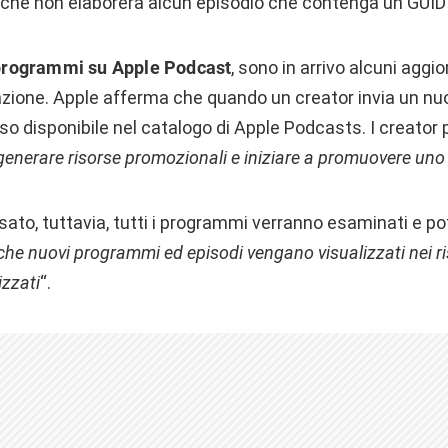
che non elaborerà alcun episodio che contenga un GUID 
i programmi su Apple Podcast
, sono in arrivo alcuni aggi
zione. Apple afferma che quando un creator invia un nu
 disponibile nel catalogo di Apple Podcasts. I creator
generare risorse promozionali e iniziare a promuovere uno
ato, tuttavia, tutti i programmi verranno esaminati e po
che nuovi programmi ed episodi vengano visualizzati nei risu
izzati
“.