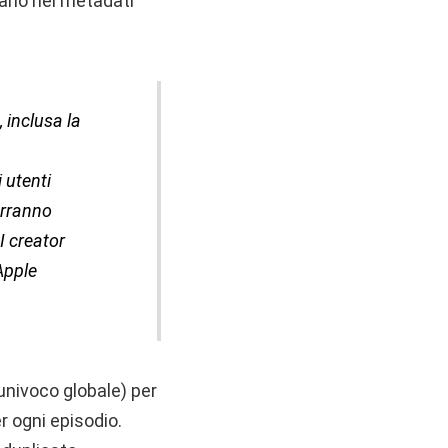
tario nei metadati
, inclusa la
 utenti
erranno
I creator
Apple
univoco globale) per
r ogni episodio.