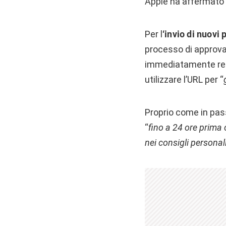
Apple ha affermato 
Per l
‘invio di nuov
processo di approva
immediatamente reso
utilizzare l’URL per “
Proprio come in pass
“
fino a 24 ore prima 
nei consigli personal