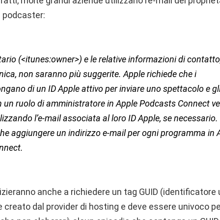
nfatti, molte grandi aziende utilizzano l’e-mail del proprie
i podcaster:
etario (<itunes:owner>) e le relative informazioni di contatto
nica, non saranno più suggerite. Apple richiede che i
ngano di un ID Apple attivo per inviare uno spettacolo e gli
n un ruolo di amministratore in Apple Podcasts Connect v
ilizzando l’e-mail associata al loro ID Apple, se necessario. 
e aggiungere un indirizzo e-mail per ogni programma in 
nnect.
izieranno anche a richiedere un tag GUID (identificatore 
e creato dal provider di hosting e deve essere univoco pe