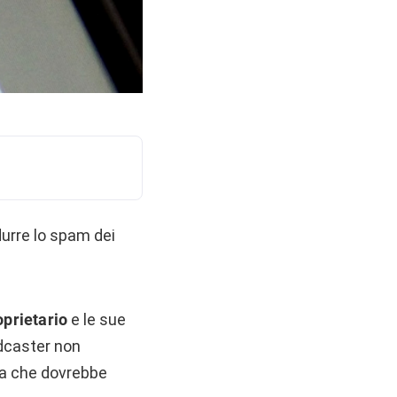
durre lo spam dei
oprietario
e le sue
odcaster non
ica che dovrebbe