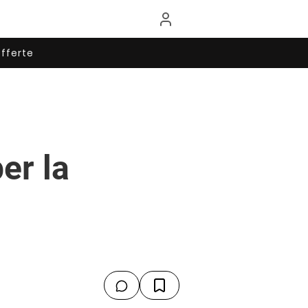
fferte
er la