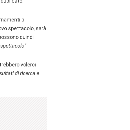
duplicato.
ornamenti al
ovo spettacolo, sarà
 possono quindi
 spettacolo
“.
trebbero volerci
ltati di ricerca e