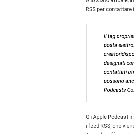
Allo stato attuale, i
RSS per contattare 
Il tag propri
posta elettro
creatoridispo
designati co
contattati ut
possono anch
Podcasts Co
Gli Apple Podcast in
i feed RSS, che vien