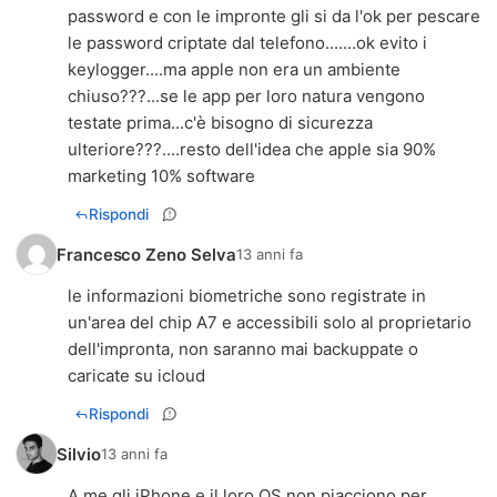
password e con le impronte gli si da l'ok per pescare
le password criptate dal telefono.......ok evito i
keylogger....ma apple non era un ambiente
chiuso???...se le app per loro natura vengono
testate prima...c'è bisogno di sicurezza
ulteriore???....resto dell'idea che apple sia 90%
marketing 10% software
Rispondi
Francesco Zeno Selva
13 anni fa
le informazioni biometriche sono registrate in
un'area del chip A7 e accessibili solo al proprietario
dell'impronta, non saranno mai backuppate o
caricate su icloud
Rispondi
Silvio
13 anni fa
A me gli iPhone e il loro OS non piacciono per