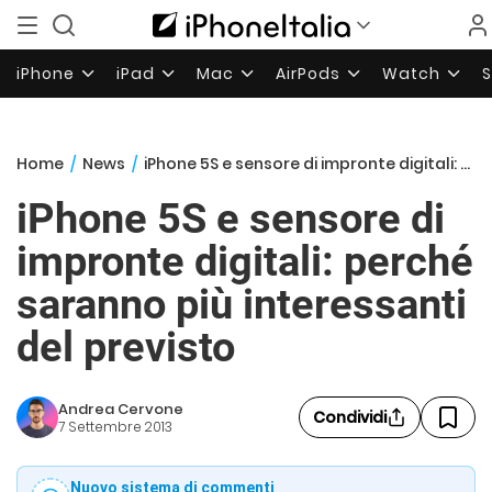
iPhone
iPad
Mac
AirPods
Watch
Home
/
News
/
iPhone 5S e sensore di impronte digitali: perché saranno più interessanti del previsto
iPhone 5S e sensore di
impronte digitali: perché
saranno più interessanti
del previsto
Andrea Cervone
Condividi
7 Settembre 2013
Nuovo sistema di commenti