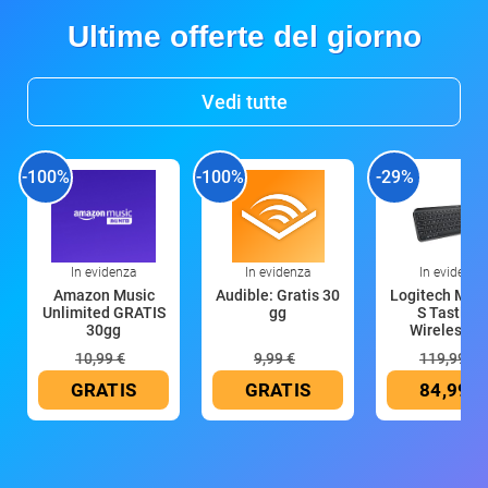
Ultime offerte del giorno
Vedi tutte
-100%
-100%
-29%
In evidenza
In evidenza
In evidenza
Amazon Music
Audible: Gratis 30
Logitech MX 
Unlimited GRATIS
gg
S Tastiera
30gg
Wireless (G
10,99 €
9,99 €
119,99 €
GRATIS
GRATIS
84,99 €