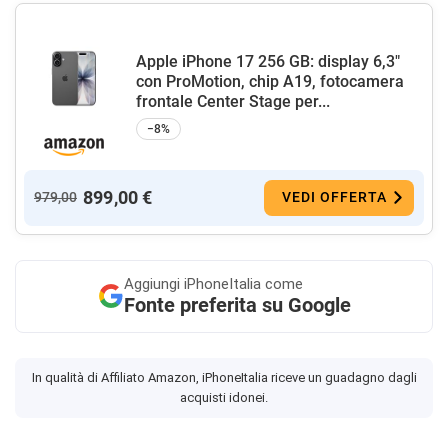
Apple iPhone 17 256 GB: display 6,3"
con ProMotion, chip A19, fotocamera
frontale Center Stage per...
−8%
899,00 €
979,00
VEDI OFFERTA
Aggiungi
iPhoneItalia come
Fonte preferita su Google
In qualità di Affiliato Amazon, iPhoneItalia riceve un guadagno dagli
acquisti idonei.