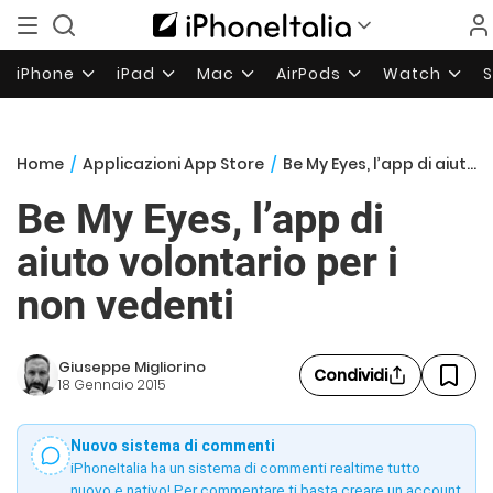
iPhone
iPad
Mac
AirPods
Watch
Home
/
Applicazioni App Store
/
Be My Eyes, l’app di aiuto volontario per i non vedenti
Be My Eyes, l’app di
aiuto volontario per i
non vedenti
Giuseppe Migliorino
Condividi
18 Gennaio 2015
Nuovo sistema di commenti
iPhoneItalia ha un sistema di commenti realtime tutto
nuovo e nativo! Per commentare ti basta creare un account