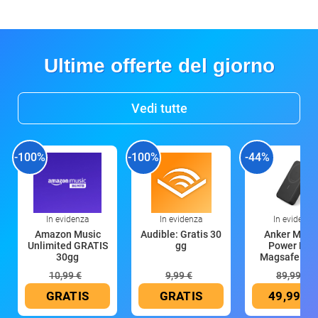
Ultime offerte del giorno
Vedi tutte
-100%
-100%
-44%
In evidenza
In evidenza
In evidenza
Amazon Music
Audible: Gratis 30
Anker Mag
Unlimited GRATIS
gg
Power Ban
30gg
Magsafe 10
mAh
10,99 €
9,99 €
89,99 €
GRATIS
GRATIS
49,99 €