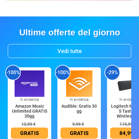
Ultime offerte del giorno
Vedi tutte
-100%
-100%
-29%
In evidenza
In evidenza
In evidenza
Amazon Music
Audible: Gratis 30
Logitech MX 
Unlimited GRATIS
gg
S Tastiera
30gg
Wireless (G
10,99 €
9,99 €
119,99 €
GRATIS
GRATIS
84,99 €