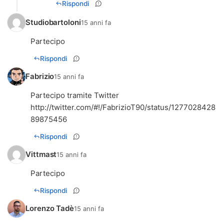
Rispondi
Studiobartoloni
15 anni fa
Partecipo
Rispondi
Fabrizio
15 anni fa
http://twitter.com/#!/FabrizioT90/status/1277028428
89875456
Rispondi
Vittmast
15 anni fa
Partecipo
Rispondi
Lorenzo Tadè
15 anni fa