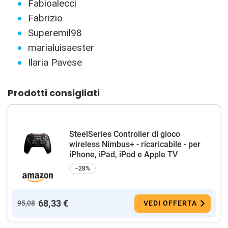
Fabioalecci
Fabrizio
Superemil98
marialuisaester
Ilaria Pavese
Prodotti consigliati
SteelSeries Controller di gioco
wireless Nimbus+ - ricaricabile - per
iPhone, iPad, iPod e Apple TV
−28%
68,33 €
95,08
VEDI OFFERTA