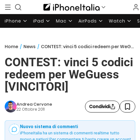
iPhone
iPad
Mac
AirPods
Watch
Home
/
News
/
CONTEST: vinci 5 codici redeem per WeGuess [VINCITORI]
CONTEST: vinci 5 codici
redeem per WeGuess
[VINCITORI]
Andrea Cervone
Condividi
22 Ottobre 2011
Nuovo sistema di commenti
iPhoneItalia ha un sistema di commenti realtime tutto
nuovo e nativo! Per commentare ti basta creare un account